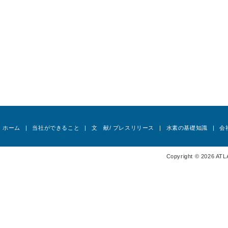
ホーム
当社ができること
文 献/ プレスリリース
水素の基礎知識
会
Copyright © 2026 ATL