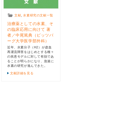
文献
,
水素研究の文献一覧
治療薬としての水素、そ
の臨床応用に向けて 著
者／中尾篤典（ピッツバ
ーグ大学医学部外科）
近年、水素分子（H2）が虚血
再灌流障害をはじめとする種々
の疾患モデルに対して有効であ
ることが明らかになり、急速に
水素の研究が進んできた。
文献詳細を見る