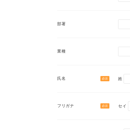
部署
業種
氏名
姓
必須
フリガナ
セイ
必須