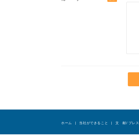
ホーム
当社ができること
文 献/ プレ